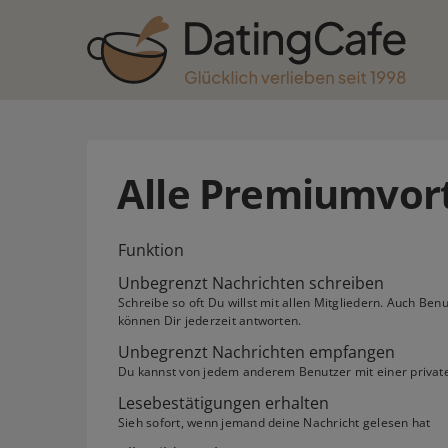
Alle Premiumvort
Funktion
Unbegrenzt Nachrichten schreiben
Schreibe so oft Du willst mit allen Mitgliedern. Auch Be
können Dir jederzeit antworten.
Unbegrenzt Nachrichten empfangen
Du kannst von jedem anderem Benutzer mit einer privat
Lesebestätigungen erhalten
Sieh sofort, wenn jemand deine Nachricht gelesen hat