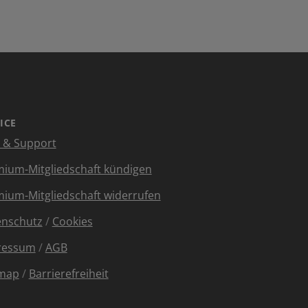
ICE
e & Support
ium-Mitgliedschaft kündigen
ium-Mitgliedschaft widerrufen
enschutz
/
Cookies
ressum
/
AGB
emap
/
Barrierefreiheit