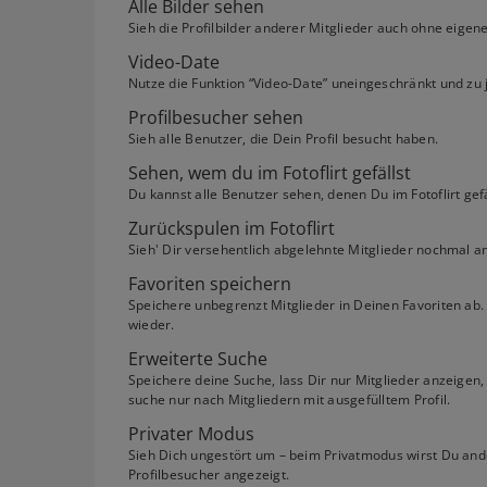
Alle Bilder sehen
Sieh die Profilbilder anderer Mitglieder auch ohne eigenes
Video-Date
Nutze die Funktion “Video-Date” uneingeschränkt und zu j
Profilbesucher sehen
Sieh alle Benutzer, die Dein Profil besucht haben.
Sehen, wem du im Fotoflirt gefällst
Du kannst alle Benutzer sehen, denen Du im Fotoflirt gefä
Zurückspulen im Fotoflirt
Sieh' Dir versehentlich abgelehnte Mitglieder nochmal an
Favoriten speichern
Speichere unbegrenzt Mitglieder in Deinen Favoriten ab. S
wieder.
Erweiterte Suche
Speichere deine Suche, lass Dir nur Mitglieder anzeigen,
suche nur nach Mitgliedern mit ausgefülltem Profil.
Privater Modus
Sieh Dich ungestört um – beim Privatmodus wirst Du ande
Profilbesucher angezeigt.