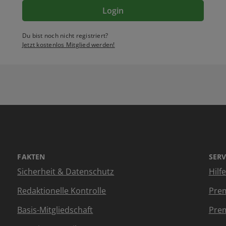
Login
Du bist noch nicht registriert?
Jetzt kostenlos Mitglied werden!
FAKTEN
SERV
Sicherheit & Datenschutz
Hilf
Redaktionelle Kontrolle
Prem
Basis-Mitgliedschaft
Prem